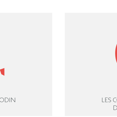
RODIN
LES 
D