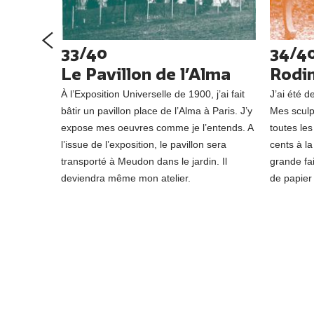
33/40
34/4
usée
Le Pavillon de l’Alma
Rodin
s ont
À l’Exposition Universelle de 1900, j’ai fait
J’ai été d
rture de
bâtir un pavillon place de l’Alma à Paris. J’y
Mes sculp
, voilà
expose mes oeuvres comme je l’entends. A
toutes les
 de 600
l’issue de l’exposition, le pavillon sera
cents à la
ier
transporté à Meudon dans le jardin. Il
grande fai
deviendra même mon atelier.
de papier 