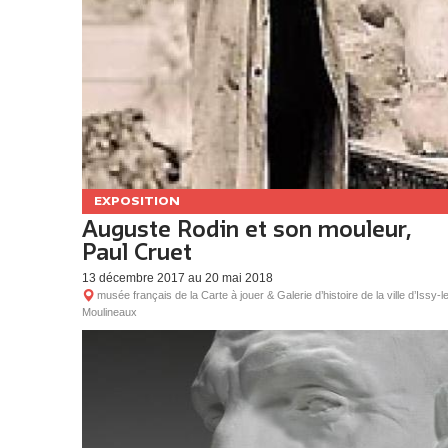
EXPOSITION
Auguste Rodin et son mouleur,
Paul Cruet
13 décembre 2017 au 20 mai 2018
musée français de la Carte à jouer & Galerie d’histoire de la ville d’Issy-l
Moulineaux