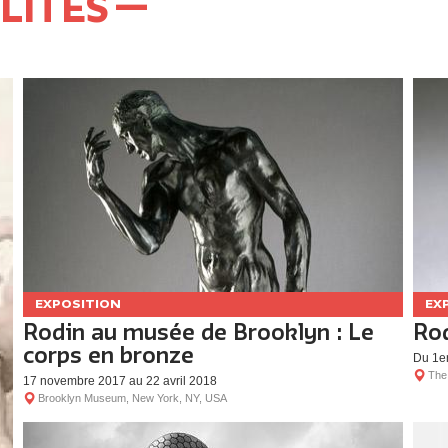
LITÉS
EXPOSITION
EX
Rodin au musée de Brooklyn : Le
Ro
corps en bronze
Du 1e
The
17 novembre 2017 au 22 avril 2018
Brooklyn Museum, New York, NY, USA