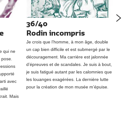
36/40
37/4
pe
Rodin incompris
L’hôt
Je crois que l’homme, à mon âge, double
J’ai décou
un cap bien difficile et est submergé par le
Maria Rilk
pe qui ne
découragement. Ma carrière est jalonnée
construit e
 pose.
d’épreuves et de scandales. Je suis à bout,
rocaille. I
pressions
je suis fatigué autant par les calomnies que
du marécha
supporté
les louanges exagérées. La dernière lutte
avant la ré
arti avec
pour la création de mon musée m’épuise.
plus beaux
aillé
installe en
rait. Mais
mon musé