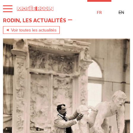
Aller
au
EN
FR
contenu
principal
RODIN, LES ACTUALITÉS
Voir toutes les actualités