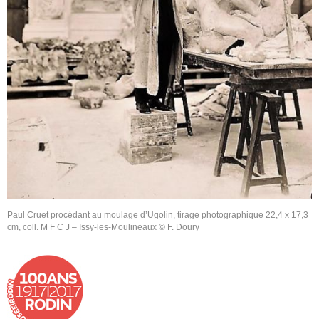
Paul Cruet procédant au moulage d’Ugolin, tirage photographique 22,4 x 17,3
cm, coll. M F C J – Issy-les-Moulineaux © F. Doury