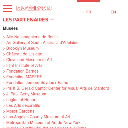
Aller
au
FR
EN
contenu
principal
LES PARTENAIRES
Musées
> Alte Nationagalerie de Berlin
> Art Gallery of South Australia d'Adelaide
> Brooklyn Museum
> Château de L'islette
> Cleveland Museum of Art
> Flint Institute of Arts
> Fondation Barnes
> Fondation MAPFRE
> Fondation Jérôme Seydoux-Pathé
> Iris & B. Gerald Cantor Center for Visual Arts de Stanford
> J. Paul Getty Museum
> Legion of Honor
> Les Arts décoratifs
> Meijer Gardens
> Los Angeles County Museum of Art
> Metropolitan Museum of Art de New York