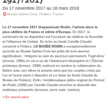
Du 17 novembre 2017 au 18 mars 2018
Musée Sainte-Croix, Poitiers, France
Le 17 novembre 1917 disparaissait Rodin, l’artiste alors le
plus célèbre de France et même d’Europe.
En 2017, le
centenaire de sa disparition est l’occasion de célébrer la fécondité
et l’influence de l’artiste. En écho au fonds Camille Claudel
conservé à Poitiers,
LE MUSÉE RODIN
a exceptionnellement
accordé au Musée Sainte-Croix les prêts de trois œuvres
significatives : Intégrés au sein du parcours permanent,
Fugit Amor
(bronze, 1886) en vis-à-vis de l’
Adolescent désespéré
et
L'Éternel
printemps
(bronze, 1898) mettront en lumière la collaboration du
Maître avec son élève et amante ainsi que les couples créés par
l'un et l'autre (dont
L'Abandon
et
La Valse
du fonds Claudel du
Musée de Poitiers). Enfin, l’emblématique plâtre original du
Portrait
de Rodin
(1888) par Camille Claudel enrichira la diversité des
matériaux présentés (bronzes, terre cuite, marbre).
> En savoir plus